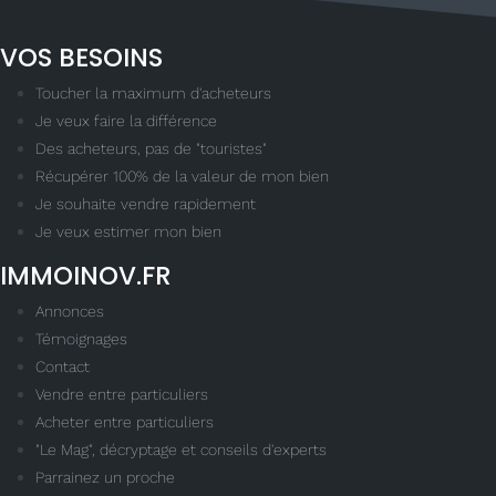
VOS BESOINS
Toucher la maximum d'acheteurs
Je veux faire la différence
Des acheteurs, pas de "touristes"
Récupérer 100% de la valeur de mon bien
Je souhaite vendre rapidement
Je veux estimer mon bien
IMMOINOV.FR
Annonces
Témoignages
Contact
Vendre entre particuliers
Acheter entre particuliers
"Le Mag", décryptage et conseils d'experts
Parrainez un proche