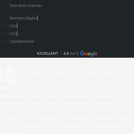
Tous droits réservés.
Mentions légales
CGU
CGV
Confidentialité
Le respect de votre vie privée est notre
priorité
En poursuivant votre navigation sur immoinov.fr, vous acceptez
l'utilisation de Cookies qui nous permettent notamment d'assurer
le bon fonctionnement de nos services et de mesurer l'audience
de notre site. Pour consulter nos conditions d'utilisations,
cliquez
ici
. Pour en savoir plus sur notre politique de confidentialite,
cliquez-ici
.