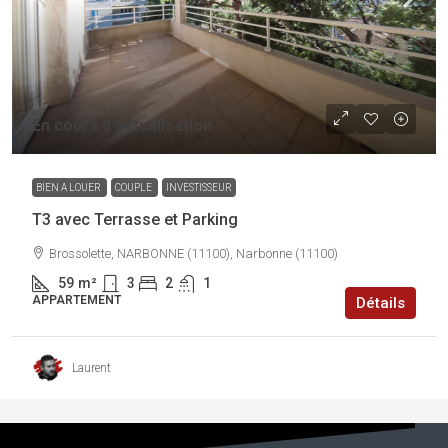
En cours d'actualisation
BIEN A LOUER
COUPLE
INVESTISSEUR
T3 avec Terrasse et Parking
Brossolette, NARBONNE (11100), Narbonne (11100)
59
m²
3
2
1
APPARTEMENT
Détails
Laurent