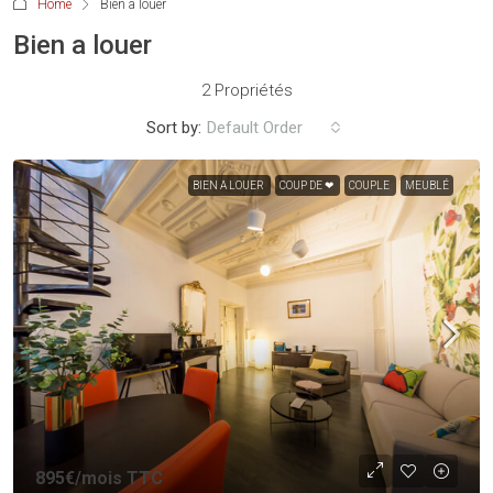
Home
Bien a louer
Bien a louer
2 Propriétés
Sort by:
Default Order
BIEN A LOUER
COUP DE ❤
COUPLE
MEUBLÉ
895€
/mois TTC