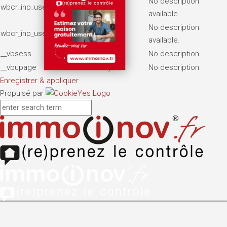
No description
wbcr_inp_user_page_views
7 days
available.
No description
wbcr_inp_user_visits
2 months
available.
__vbsess
7 days
No description
__vbupage
7 days
No description
Enregistrer & appliquer
Propulsé par