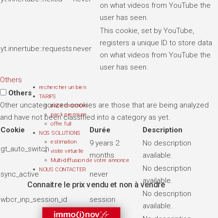
on what videos from YouTube the
user has seen.
This cookie, set by YouTube,
registers a unique ID to store data
yt.innertube::requests
never
on what videos from YouTube the
user has seen.
Others
rechercher un bien
Others
TARIFS
Other uncategorized cookies are those that are being analyzed
pack essentiel
pack premium
and have not been classified into a category as yet.
offre full
Cookie
Durée
Description
NOS SOLUTIONS
9 years 2
No description
estimation
gt_auto_switch
visite virtuelle
months
available.
Multi-diffusion de votre annonce
No description
NOUS CONTACTER
sync_active
never
available.
Connaitre le prix vendu et non à vendre
No description
wbcr_inp_session_id
session
available.