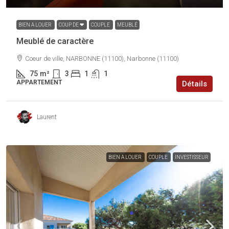
BIEN A LOUER
COUP DE ❤
COUPLE
MEUBLÉ
Meublé de caractère
Coeur de ville, NARBONNE (11100), Narbonne (11100)
75
m²
3
1
1
APPARTEMENT
Détails
Laurent
BIEN A LOUER
COUPLE
INVESTISSEUR