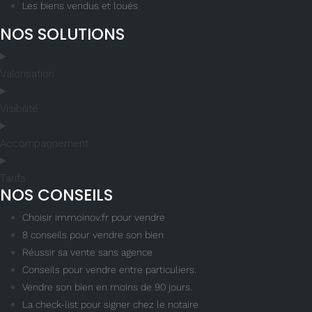
Les biens vendus et loués
NOS SOLUTIONS
Valorisation
Visibilité
Accompagnement
Tarifs
NOS CONSEILS
Choisir immoinov.fr pour vendre
8 conseils pour vendre son bien
Réussir sa vente sans agence
Conseils pour vendre entre particuliers.
Vendre son bien en moins de 90 jours.
La check-list pour signer chez le notaire