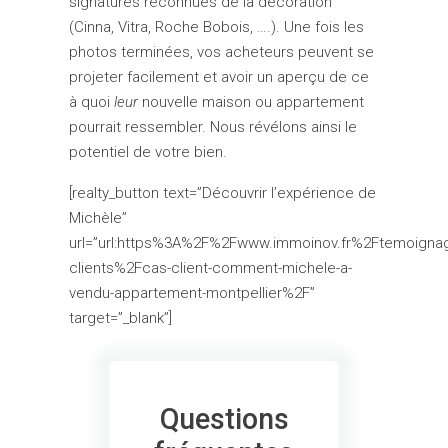
signatures reconnues de la décoration
(Cinna, Vitra, Roche Bobois, ….). Une fois les
photos terminées, vos acheteurs peuvent se
projeter facilement et avoir un aperçu de ce
à quoi
leur
nouvelle maison ou appartement
pourrait ressembler. Nous révélons ainsi le
potentiel de votre bien.
[realty_button text=”Découvrir l’expérience de
Michèle”
url=”url:https%3A%2F%2Fwww.immoinov.fr%2Ftemoigna
clients%2Fcas-client-comment-michele-a-
vendu-appartement-montpellier%2F”
target=”_blank”]
Questions