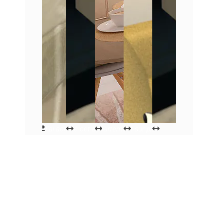
“J’ai acheté cet appartement sur plan.
Mon mari décède peu après la livraison et
ne veut le garder. Comme beaucoup,
premier réflexe, je le mets en vente dans 4
agences Montpelliéraine. Très vite, avec
des commissions allant de 25 à 29 000
euros, il est au-dessus du Marché et les
agences me demandent constamment de