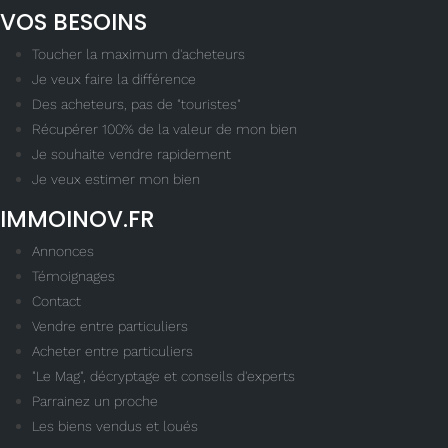
VOS BESOINS
Toucher la maximum d'acheteurs
Je veux faire la différence
Des acheteurs, pas de "touristes"
Récupérer 100% de la valeur de mon bien
Je souhaite vendre rapidement
Je veux estimer mon bien
IMMOINOV.FR
Annonces
Témoignages
Contact
Vendre entre particuliers
Acheter entre particuliers
"Le Mag", décryptage et conseils d'experts
Parrainez un proche
Les biens vendus et loués