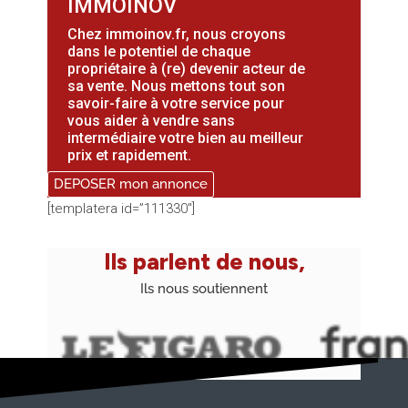
IMMOINOV
Chez immoinov.fr, nous croyons
dans le potentiel de chaque
propriétaire à (re) devenir acteur de
sa vente.
Nous mettons tout son
savoir-faire à votre service pour
vous aider
à vendre sans
intermédiaire votre bien au meilleur
prix et rapidement.
DEPOSER mon annonce
[templatera id=”111330″]
Ils parlent de nous,
Ils nous soutiennent