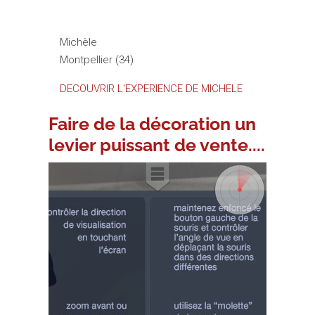
temps perdu.””
Michèle
Montpellier (34)
DECOUVRIR L'EXPERIENCE DE MICHELE
Faire de la décoration un
levier puissant de vente....