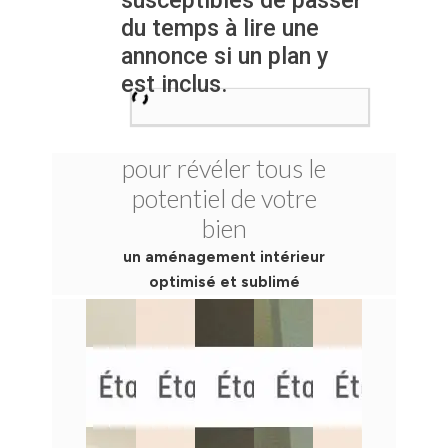
votre client : mise en
du temps à lire une
place d’un
annonce si un plan y
revêtement de sol,
est inclus.
simulation
d’aménagement
intérieur, modélisation
du plan aménagé en
pour révéler tous le
3D, … Le plan 3D est
potentiel de votre
ainsi utilisé pour aider
bien
votre acheteur à
un aménagement intérieur
conforter son choix ;
optimisé et sublimé
et pour nous, de vous
fournir un service à
valeur ajoutée.