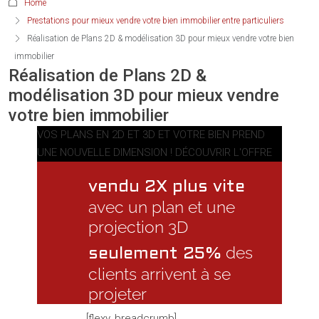
Home
Prestations pour mieux vendre votre bien immobilier entre particuliers
Réalisation de Plans 2D & modélisation 3D pour mieux vendre votre bien
immobilier
Réalisation de Plans 2D &
modélisation 3D pour mieux vendre
votre bien immobilier
VOS PLANS EN 2D ET 3D
ET VOTRE BIEN PREND
UNE NOUVELLE DIMENSION !
DÉCOUVRIR L'OFFRE
vendu 2X plus vite
avec un plan et une
projection 3D
des
seulement 25%
clients arrivent à se
projeter
[flexy_breadcrumb]