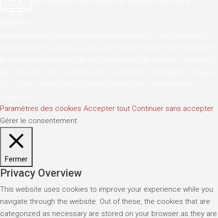
Le respect de votre vie privée est notre
priorité
En poursuivant votre navigation sur immoinov.fr, vous acceptez
l'utilisation de Cookies qui nous permettent notamment d'assurer
le bon fonctionnement de nos services et de mesurer l'audience
de notre site. Pour consulter nos conditions d'utilisations,
cliquez
ici
. Pour en savoir plus sur notre politique de confidentialite,
cliquez-ici
.
Paramètres des cookies
Accepter tout
Continuer sans accepter
Gérer le consentement
Fermer
Privacy Overview
This website uses cookies to improve your experience while you
navigate through the website. Out of these, the cookies that are
categorized as necessary are stored on your browser as they are