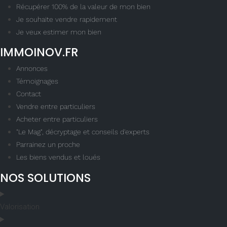
Récupérer 100% de la valeur de mon bien
Je souhaite vendre rapidement
Je veux estimer mon bien
IMMOINOV.FR
Annonces
Témoignages
Contact
Vendre entre particuliers
Acheter entre particuliers
"Le Mag", décryptage et conseils d'experts
Parrainez un proche
Les biens vendus et loués
NOS SOLUTIONS
Valorisation