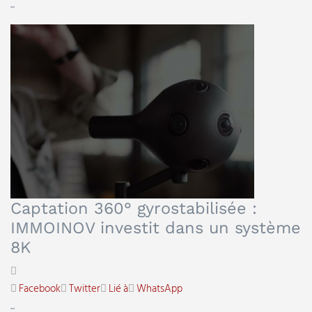
...
Captation 360° gyrostabilisée :
IMMOINOV investit dans un système
8K
Facebook
Twitter
Lié à
WhatsApp
...