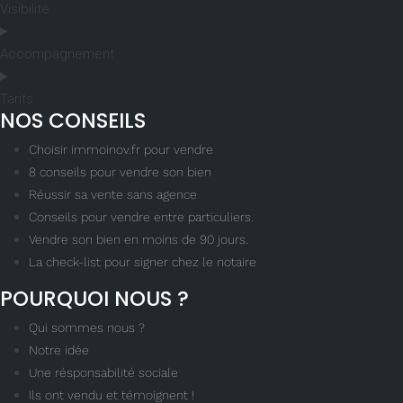
Visibilité
Accompagnement
Tarifs
NOS CONSEILS
Choisir immoinov.fr pour vendre
8 conseils pour vendre son bien
Réussir sa vente sans agence
Conseils pour vendre entre particuliers.
Vendre son bien en moins de 90 jours.
La check-list pour signer chez le notaire
POURQUOI NOUS ?
Qui sommes nous ?
Notre idée
Une résponsabilité sociale
Ils ont vendu et témoignent !