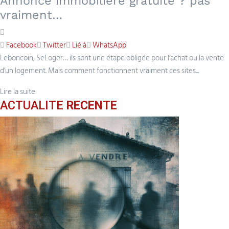
Annonce immobilière gratuite ? pas
vraiment…
Facebook
Twitter
Lié à
WhatsApp
Leboncoin, SeLoger… ils sont une étape obligée pour l’achat ou la vente
d’un logement. Mais comment fonctionnent vraiment ces sites...
Lire la suite
ACTUALITE
RECENTE