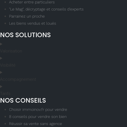
Acheter entre particuliers
"Le Mag", décryptage et conseils d'experts
Parrainez un proche
Les biens vendus et loués
NOS SOLUTIONS
Valorisation
Visibilité
Accompagnement
Tarifs
NOS CONSEILS
Choisir immoinov.fr pour vendre
8 conseils pour vendre son bien
Réussir sa vente sans agence