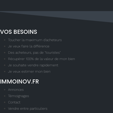
VOS BESOINS
Toucher la maximum d'acheteurs
Je veux faire la différence
Des acheteurs, pas de "touristes"
Récupérer 100% de la valeur de mon bien
Je souhaite vendre rapidement
Je veux estimer mon bien
IMMOINOV.FR
Annonces
Témoignages
Contact
Vendre entre particuliers