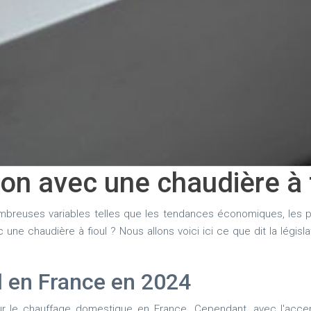
 avec une chaudière à fio
breuses variables telles que les tendances économiques, les pr
e chaudière à fioul ? Nous allons voici ici ce que dit la législat
ul en France en 2024
ur le chauffage domestique en France. Cependant, avec l'acce