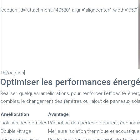
[caption id="attachment_140520" align="aligncenter" width="750"]
16[/caption]
Optimiser les performances énergé
Réaliser quelques améliorations pour renforcer l’efficacité éne
combles, le changement des fenêtres ou l'ajout de panneaux sola
Amélioration
Avantage
Isolation des combles
Réduction des pertes de chaleur, économi
Double vitrage
Meilleure isolation thermique et acoustique
Panneaux solaires
Production d’énergie renouvelable, baisse 