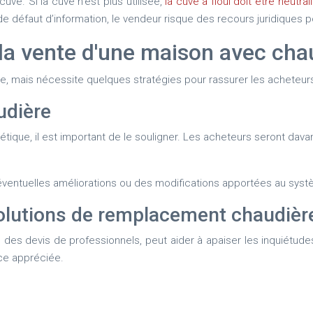
ve. Si la cuve n'est plus utilisée,
la cuve à fioul doit être neutral
s de défaut d’information, le vendeur risque des recours juridiques 
a vente d'une maison avec chau
, mais nécessite quelques stratégies pour rassurer les acheteurs 
udière
gétique, il est important de le souligner. Les acheteurs seront dav
éventuelles améliorations ou des modifications apportées au systè
solutions de remplacement chaudièr
u des devis de professionnels, peut aider à apaiser les inquiétude
ce appréciée.