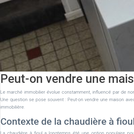
Peut-on vendre une maison
Le marché immobilier évolue constamment, influencé par de nom
Une question se pose souvent : Peut-on vendre une maison avec un
immobilière.
Contexte de la chaudière à fio
La chaudière à fioul a longtemps été une option populaire po