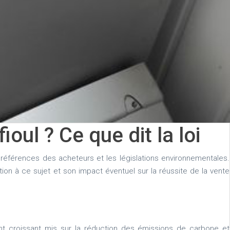
ul ? Ce que dit la loi
éférences des acheteurs et les législations environnementales.
ion à ce sujet et son impact éventuel sur la réussite de la vente
nt croissant mis sur la réduction des émissions de carbone et