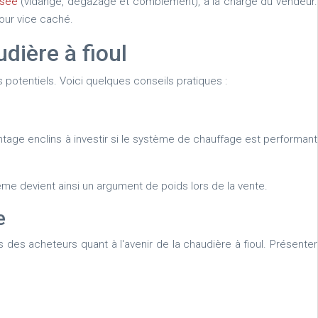
isée
​ (vidange, dégazage et comblement), à la charge du vendeur.
pour vice caché.
dière à fioul
potentiels. Voici quelques conseils pratiques :
antage enclins à investir si le système de chauffage est performant
me devient ainsi un argument de poids lors de la vente.
e
s des acheteurs quant à l'avenir de la chaudière à fioul. Présenter