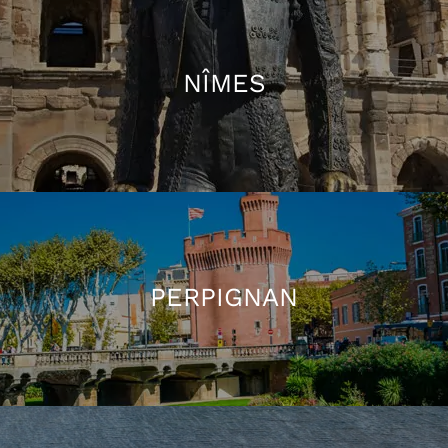
NÎMES
PERPIGNAN