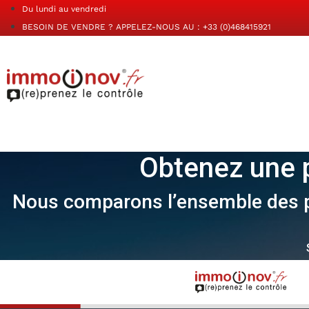
Du lundi au vendredi
BESOIN DE VENDRE ? APPELEZ-NOUS AU : +33 (0)468415921
Obtenez une p
Nous comparons l’ensemble des pri