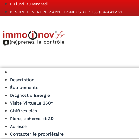
Du lundi au vendredi
BESOIN DE VENDRE ? APPELEZ-NOUS AU : +33 (0)468415921
Description
Équipements
Diagnostic Energie
Visite Virtuelle 360°
Chiffres clés
Plans, schéma et 3D
Adresse
Contacter le propriétaire