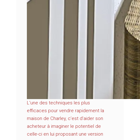
L’une des techniques les plus
efficaces pour vendre rapidement la
maison de Charley, c’est d’aider son
acheteur à imaginer le potentiel de
celle-ci en lui proposant une version