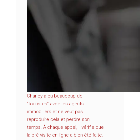
Charley a eu beaucoup de
“touristes” avec les agents
immobiliers et ne veut pas
reproduire cela et perdre son
temps. À chaque appel, il vérifie que
la pré-visite en ligne a bien été faite.