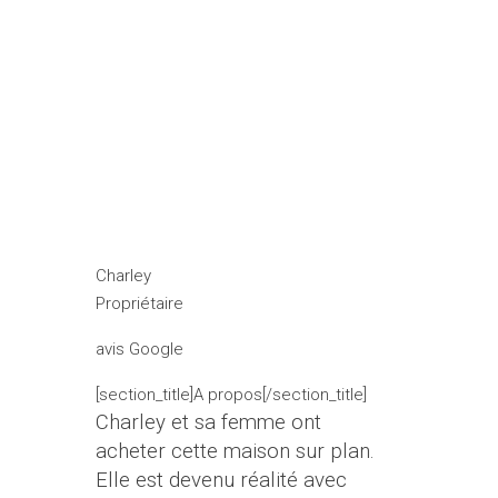
maison perdu au milieu d’un
lotissement en plein travaux
avec pelleteuse, terrassement,
… rien de bien vendeur. Rien à
voir avec la réalité actuelle;
avec de belles villas aux
jardins entretenus et aux rues
terminées…”
Charley
Propriétaire
avis Google
[section_title]A propos[/section_title]
Charley et sa femme ont
acheter cette maison sur plan.
Elle est devenu réalité avec