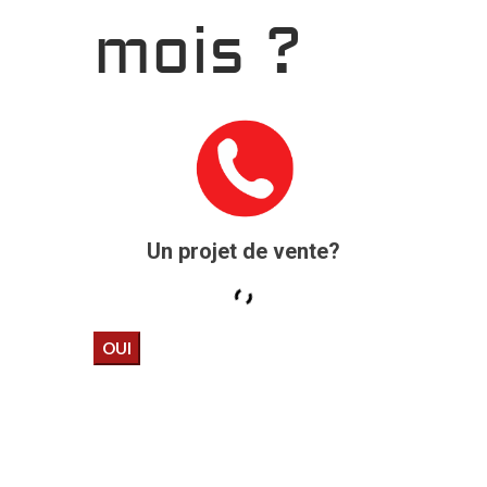
mois ?
Un projet de vente?
OUI
“J’ai donc commencé comme
beaucoup en mettant mon
annonce gratuite avec 3
photos sur leboncoin. J’ai reçu