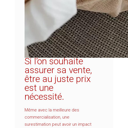
Si l’on souhaite
assurer sa vente,
être au juste prix
est une
nécessité.
Même avec la meilleure des
commercialisation, une
surestimation peut avoir un impact