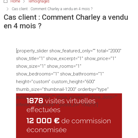
Home
Témoignages
Cas client : Comment Charley a vendu en 4 mois ?
Cas client : Comment Charley a vendu
en 4 mois ?
[property_slider show_featured_only=”” total=”2000″
show_title=”1″ show_excerpt=”1″ show_price=”1″
show_size=”1″ show_rooms=”1″
show_bedrooms=”1″ show_bathrooms=”1″
height=”custom” custom_height=”600″
thumb_size=”thumbnail-1200″ orderby=”type”
autoplay=”” fade=”” show_arrows=”” show_dots=””
1878
visites virtuelles
infinite=”” lazyload=”” posts_in=”109213″]
effectuées
12 000 €
de commission
économisée