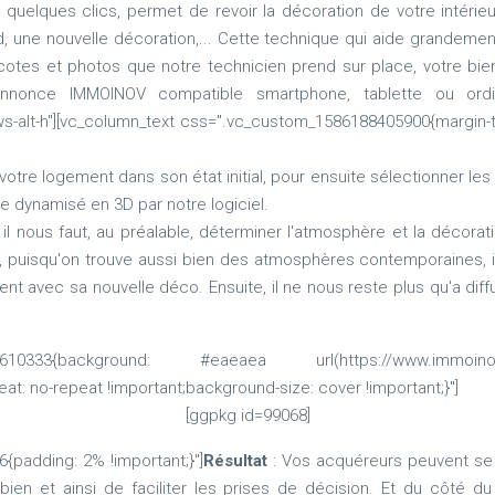
n quelques clics, permet de revoir la décoration de votre intérie
d, une nouvelle décoration,... Cette technique qui aide grandemen
cotes et photos que notre technicien prend sur place, votre bie
nnonce IMMOINOV compatible smartphone, tablette ou ordinate
-alt-h"][vc_column_text css=".vc_custom_1586188405900{margin-top: 
tre logement dans son état initial, pour ensuite sélectionner les
re dynamisé en 3D par notre logiciel.
il nous faut, au préalable, déterminer l'atmosphère et la décorat
e, puisqu'on trouve aussi bien des atmosphères contemporaines, in
nt avec sa nouvelle déco. Ensuite, il ne nous reste plus qu'a dif
8610333{background: #eaeaea url(https://www.immoinov.fr/
at: no-repeat !important;background-size: cover !important;}"]
[ggpkg id=99068]
padding: 2% !important;}"]
Résultat
: Vos acquéreurs peuvent se p
ien et ainsi de faciliter les prises de décision. Et du côté du 