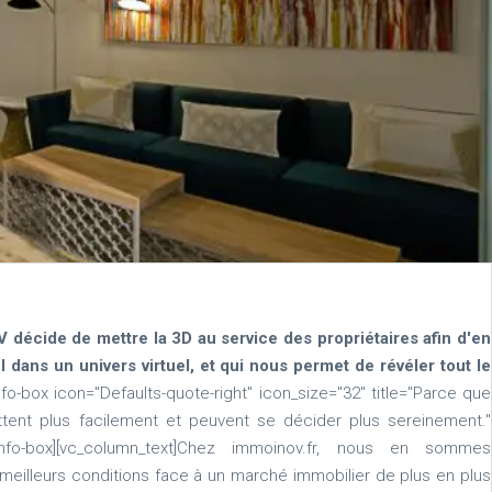
V décide de mettre la 3D au service des propriétaires afin d'en
 dans un univers virtuel, et qui nous permet de révéler tout le
nfo-box icon="Defaults-quote-right" icon_size="32" title="Parce que
tent plus facilement et peuvent se décider plus sereinement."
"][/bsf-info-box][vc_column_text]Chez immoinov.fr, nous en sommes
meilleurs conditions face à un marché immobilier de plus en plus