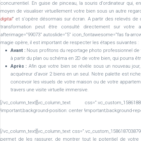
concurrentiel. En guise de pinceau, la souris d'ordinateur qui, e
moyen de visualiser virtuellement votre bien sous un autre regar
digital
" et s'opère désormais sur écran. A partir des relevés de 
transformation peut être consulté directement sur votre a
afterimage="99073" autoslide="5" icon_fontawesome="fas fa-arrows
magie opère, il est important de respecter les étapes suivantes :
Avant :
Nous profitons du reportage photo professionnel de vo
à partir du plan ou schéma en 2D de votre bien, qui pourra êt
Après :
Afin que votre bien se révèle sous un nouveau jour, 
acquéreur d'avoir 2 biens en un seul. Notre palette est rich
concevoir les visuels de votre maison ou de votre apparteme
travers une visite virtuelle immersive.
[/vc_column_text][vc_column_text css=".vc_custom_158618
!important;background-position: center !important;background-repe
[/vc_column_text][vc_column_text css=".vc_custom_1586187038796{
permet de les rassurer, de montrer tout le potentiel de votre b