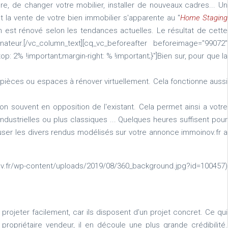
ure, de changer votre mobilier, installer de nouveaux cadres... Un
t la vente de votre bien immobilier s'apparente au "
Home Staging
n est rénové selon les tendances actuelles. Le résultat de cette
ur.[/vc_column_text][cq_vc_beforeafter beforeimage="99072"
2% !important;margin-right: % !important;}"]Bien sur, pour que la
 pièces ou espaces à rénover virtuellement. Cela fonctionne aussi
ion souvent en opposition de l'existant. Cela permet ainsi a votre
dustrielles ou plus classiques ... Quelques heures suffisent pour
fuser les divers rendus modélisés sur votre annonce immoinov.fr a
wp-content/uploads/2019/08/360_background.jpg?id=100457)
rojeter facilement, car ils disposent d’un projet concret. Ce qui
propriétaire vendeur, il en découle une plus grande crédibilité.