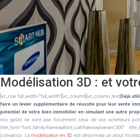
Modélisation 3D : et votr
[vc_row full_width="full_width"][vc_column][vc_column_text]
Déjà uti
faire un levier supplémentaire de réussite pour leur vente imm
potentiel de votre bien immobilier en simulant une autre pro
vos goûts ne sont pas forcément ceux de vos acheteurs potent
title_font="font_family:Raleway|font_call:Raleway|variant:300" t
convaincu. La
modélisation en 3D
est désormais un atout incontou