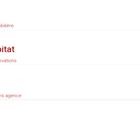
bilière
itat
ovations
ans agence.