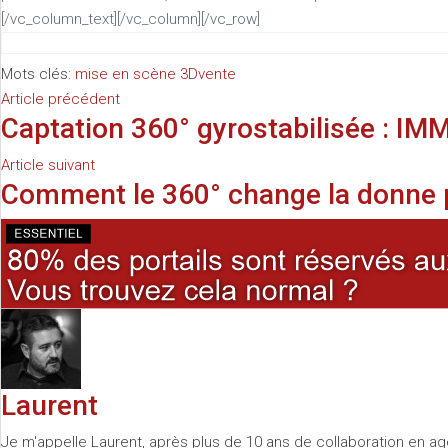
[/vc_column_text][/vc_column][/vc_row]
Mots clés:
mise en scène 3D
vente
Article précédent
Captation 360° gyrostabilisée : I
Article suivant
Comment le 360° change la donne p
Laurent
Je m'appelle Laurent, après plus de 10 ans de collaboration en age