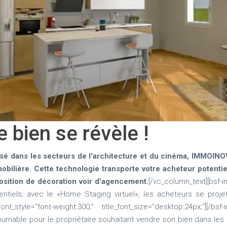
e bien se révèle !
lisé dans les secteurs de l'architecture et du cinéma, IMMOINO
obilière. Cette technologie transporte votre acheteur potentiel
position de décoration voir d'agencement.
[/vc_column_text][bsf-i
iels; avec le «Home Staging virtuel», les acheteurs se projet
itle_font_style="font-weight:300;" title_font_size="desktop:24px;
rnable pour le propriétaire souhaitant vendre son bien dans les 