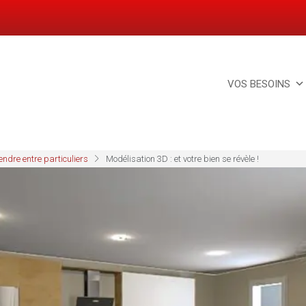
VOS BESOINS
endre entre particuliers
Modélisation 3D : et votre bien se révèle !