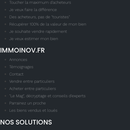
Toucher la maximum d'acheteurs
Je veux faire la différence
Des acheteurs, pas de "touristes"
Récupérer 100% de la valeur de mon bien
Je souhaite vendre rapidement
Je veux estimer mon bien
IMMOINOV.FR
Annonces
Témoignages
Contact
Vendre entre particuliers
Acheter entre particuliers
"Le Mag", décryptage et conseils d'experts
Parrainez un proche
Les biens vendus et loués
NOS SOLUTIONS