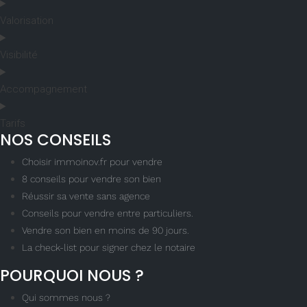
Valorisation
Visibilité
Accompagnement
Tarifs
NOS CONSEILS
Choisir immoinov.fr pour vendre
8 conseils pour vendre son bien
Réussir sa vente sans agence
Conseils pour vendre entre particuliers.
Vendre son bien en moins de 90 jours.
La check-list pour signer chez le notaire
POURQUOI NOUS ?
Qui sommes nous ?