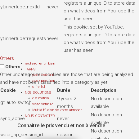
registers a unique ID to store data
yt.innertube::nextId
never
on what videos from YouTube the
user has seen.
This cookie, set by YouTube,
registers a unique ID to store data
yt.innertube::requests
never
on what videos from YouTube the
user has seen.
Others
rechercher un bien
Others
TARIFS
Other uncategorized cookies are those that are being analyzed
pack essentiel
pack premium
and have not been classified into a category as yet.
offre full
Cookie
Durée
Description
NOS SOLUTIONS
9 years 2
No description
estimation
gt_auto_switch
visite virtuelle
months
available.
Multi-diffusion de votre annonce
No description
NOUS CONTACTER
sync_active
never
available.
Connaitre le prix vendu et non à vendre
No description
wbcr_inp_session_id
session
available.