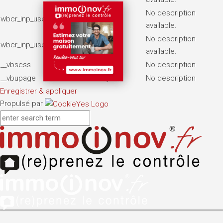
No description
wbcr_inp_user_page_views
7 days
available.
No description
wbcr_inp_user_visits
2 months
available.
__vbsess
7 days
No description
__vbupage
7 days
No description
Enregistrer & appliquer
Propulsé par