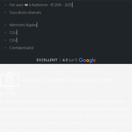
Fait avec ❤️ à Narbonne - © 2016 - 2025
Tous droits réservés.
Mentions légales
CGU
CGV
Confidentialité
Le respect de votre vie privée est notre
priorité
En poursuivant votre navigation sur immoinov.fr, vous acceptez
l'utilisation de Cookies qui nous permettent notamment d'assurer
le bon fonctionnement de nos services et de mesurer l'audience
de notre site. Pour consulter nos conditions d'utilisations,
cliquez
ici
. Pour en savoir plus sur notre politique de confidentialite,