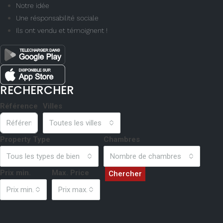
Notre idée
Une résponsabilité sociale
Ils ont vendu et témoignent !
RECHERCHER
Référence
Villes
Toutes les villes
Property Type
Chambres
Tous les types de bien
Nombre de chambres
Prix min.
Max. Price
Chercher
Prix min.
Prix max.