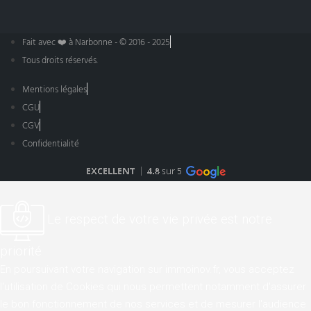
Fait avec ❤️ à Narbonne - © 2016 - 2025
Tous droits réservés.
Mentions légales
CGU
CGV
Confidentialité
Le respect de votre vie privée est notre
priorité
En poursuivant votre navigation sur immoinov.fr, vous acceptez
l'utilisation de Cookies qui nous permettent notamment d'assurer
le bon fonctionnement de nos services et de mesurer l'audience