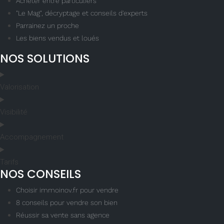
Acheter entre particuliers
"Le Mag", décryptage et conseils d'experts
Parrainez un proche
Les biens vendus et loués
NOS SOLUTIONS
Valorisation
Visibilité
Accompagnement
Tarifs
NOS CONSEILS
Choisir immoinov.fr pour vendre
8 conseils pour vendre son bien
Réussir sa vente sans agence