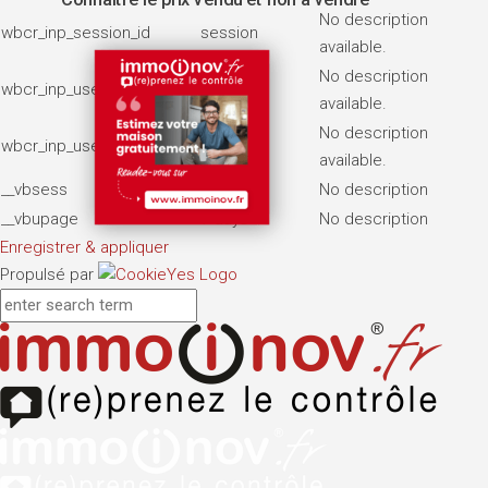
No description
wbcr_inp_session_id
session
available.
No description
wbcr_inp_user_page_views
7 days
available.
No description
wbcr_inp_user_visits
2 months
available.
__vbsess
7 days
No description
__vbupage
7 days
No description
Enregistrer & appliquer
Propulsé par