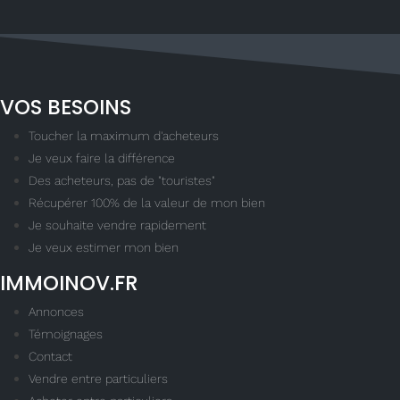
VOS BESOINS
Toucher la maximum d'acheteurs
Je veux faire la différence
Des acheteurs, pas de "touristes"
Récupérer 100% de la valeur de mon bien
Je souhaite vendre rapidement
Je veux estimer mon bien
IMMOINOV.FR
Annonces
Témoignages
Contact
Vendre entre particuliers