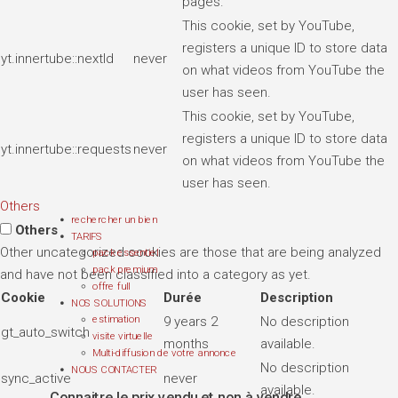
pages.
This cookie, set by YouTube,
registers a unique ID to store data
yt.innertube::nextId
never
on what videos from YouTube the
user has seen.
This cookie, set by YouTube,
registers a unique ID to store data
yt.innertube::requests
never
on what videos from YouTube the
user has seen.
Others
rechercher un bien
Others
TARIFS
Other uncategorized cookies are those that are being analyzed
pack essentiel
pack premium
and have not been classified into a category as yet.
offre full
Cookie
Durée
Description
NOS SOLUTIONS
9 years 2
No description
estimation
gt_auto_switch
visite virtuelle
months
available.
Multi-diffusion de votre annonce
No description
NOUS CONTACTER
sync_active
never
available.
Connaitre le prix vendu et non à vendre