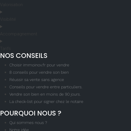
Valorisation
Visibilité
Accompagnement
Tarifs
NOS CONSEILS
Choisir immoinov.fr pour vendre
8 conseils pour vendre son bien
Réussir sa vente sans agence
Conseils pour vendre entre particuliers.
Vendre son bien en moins de 90 jours.
La check-list pour signer chez le notaire
POURQUOI NOUS ?
Qui sommes nous ?
Notre idée