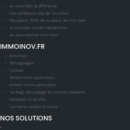
Je veux faire la différence
Des acheteurs, pas de "touristes"
Récupérer 100% de la valeur de mon bien
Je souhaite vendre rapidement
Je veux estimer mon bien
IMMOINOV.FR
Annonces
Témoignages
Contact
Vendre entre particuliers
Acheter entre particuliers
"Le Mag", décryptage et conseils d'experts
Parrainez un proche
Les biens vendus et loués
NOS SOLUTIONS