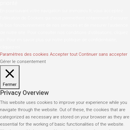
priorité
En poursuivant votre navigation sur immoinov.fr, vous acceptez
l'utilisation de Cookies qui nous permettent notamment d'assurer
le bon fonctionnement de nos services et de mesurer l'audience
de notre site. Pour consulter nos conditions d'utilisations,
cliquez
ici
. Pour en savoir plus sur notre politique de confidentialite,
cliquez-ici
.
Paramètres des cookies
Accepter tout
Continuer sans accepter
Gérer le consentement
Fermer
Privacy Overview
This website uses cookies to improve your experience while you
navigate through the website. Out of these, the cookies that are
categorized as necessary are stored on your browser as they are
essential for the working of basic functionalities of the website.