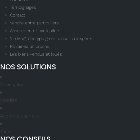
Témoignages
Contact
Vendre entre particuliers
Acheter entre particuliers
"Le Mag", décryptage et conseils d'experts
Parrainez un proche
Les biens vendus et loués
NOS SOLUTIONS
Valorisation
Visibilité
Accompagnement
Tarifs
NOS CONSEILS