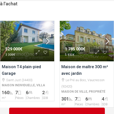
à l'achat
529 000€
1 785 000€
3 306€
5 930€
Maison T4 plain-pied
Maison de maître 300 m²
Garage
avec jardin
Saint Just (34400)
Le Pré au Bois, Vaucresson
MAISON INDIVIDUELLE, VILLA
(92420)
160
7
6
2
MAISON DE VILLE, PROPRIÉTÉ
m²
Pièces
Chambres
SDB
301
7
6
4
m²
Pièces
Chambres
SDB