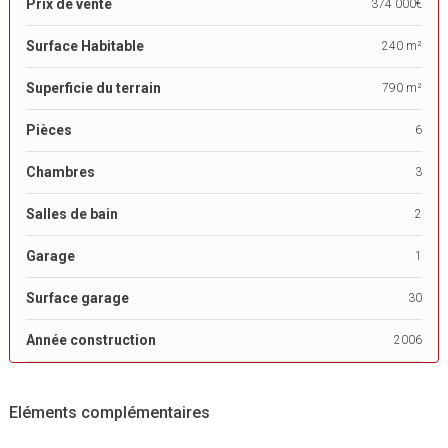
Prix de vente
374 000€
Surface Habitable
240 m²
Superficie du terrain
790 m²
Pièces
6
Chambres
3
Salles de bain
2
Garage
1
Surface garage
30
Année construction
2006
Eléments complémentaires