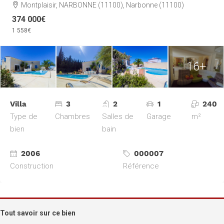
Montplaisir, NARBONNE (11100), Narbonne (11100)
374 000€
1 558€
16+
Villa
3
2
1
240
Type de
Chambres
Salles de
Garage
m²
bien
bain
2006
000007
Construction
Référence
Tout savoir sur ce bien