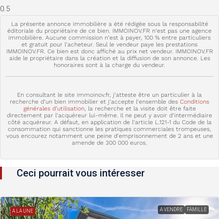
La présente annonce immobilière a été rédigée sous la responsabilité
éditoriale du propriétaire de ce bien. IMMOINOV.FR n’est pas une agence
immobilière. Aucune commission n’est à payer, 100 % entre particuliers
et gratuit pour l’acheteur. Seul le vendeur paye les prestations
IMMOINOV.FR. Ce bien est donc affiché au prix net vendeur. IMMOINOV.FR
aide le propriétaire dans la création et la diffusion de son annonce. Les
honoraires sont à la charge du vendeur.
En consultant le site immoinov.fr, j’atteste être un particulier à la
recherche d’un bien immobilier et j’accepte l’ensemble des
Conditions
générales d’utilisation
, la recherche et la visite doit être faite
directement par l’acquéreur lui-même. Il ne peut y avoir d’intermédiaire
côté acquéreur. A défaut, en application de l’article L.121-1 du Code de la
consommation qui sanctionne les pratiques commerciales trompeuses,
vous encourez notamment une peine d’emprisonnement de 2 ans et une
amende de 300 000 euros.
Ceci pourrait vous intéresser
A VENDRE
FAMILLE
A LA UNE