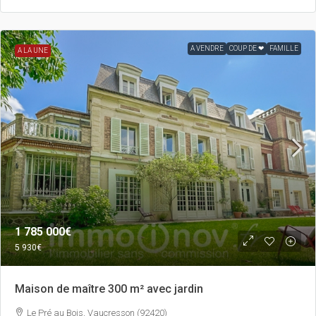
A VENDRE
COUP DE ❤
FAMILLE
A LA UNE
1 785 000€
5 930€
Maison de maître 300 m² avec jardin
Le Pré au Bois, Vaucresson (92420)