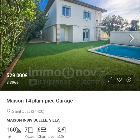
529 000€
3 306€
Maison T4 plain-pied Garage
Saint Just (34400)
MAISON INDIVIDUELLE, VILLA
160
7
6
2
m²
Pièces
Chambres
SDB