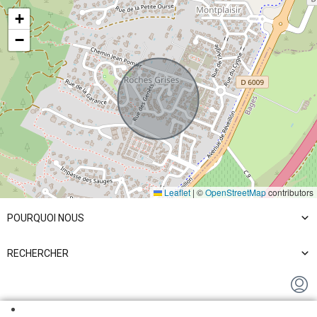
+
−
Du lundi au vendredi
BESOIN DE VENDRE ? APPELEZ-NOUS AU : +33 (0)468415921
VOS BESOINS
NOS SOLUTIONS
Leaflet
|
©
OpenStreetMap
contributors
POURQUOI NOUS
RECHERCHER