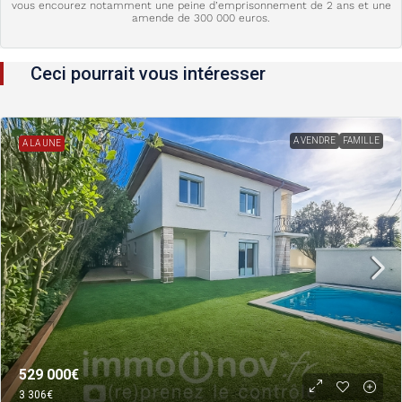
vous encourez notamment une peine d’emprisonnement de 2 ans et une
amende de 300 000 euros.
Ceci pourrait vous intéresser
A VENDRE
FAMILLE
A LA UNE
529 000€
3 306€