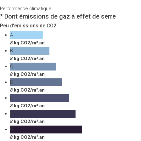
Performance climatique
* Dont émissions de gaz à effet de serre
Peu d'émissions de CO2
A
8
kg CO2/m².an
B
8
kg CO2/m².an
C
8
kg CO2/m².an
D
8
kg CO2/m².an
E
8
kg CO2/m².an
F
8
kg CO2/m².an
G
8
kg CO2/m².an