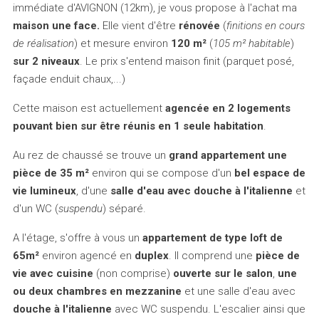
immédiate d'AVIGNON (12km), je vous propose à l'achat ma
maison une face.
Elle vient d'être
rénovée
(
finitions en cours
de réalisation
) et mesure environ
120 m²
(
105 m² habitable
)
sur 2 niveaux
. Le prix s'entend maison finit (parquet posé,
façade enduit chaux,...)
Cette maison est actuellement
agencée en 2 logements
pouvant bien sur être réunis en 1 seule habitation
.
Au rez de chaussé se trouve un
grand appartement une
pièce de 35 m²
environ qui se compose d'un
bel espace de
vie lumineux
, d'une
salle d'eau avec douche à l'italienne
et
d'un WC (
suspendu
) séparé.
A l'étage, s'offre à vous un
appartement de type loft de
65m²
environ agencé en
duplex
. Il comprend une
pièce de
vie avec cuisine
(non comprise)
ouverte sur le salon
,
une
ou deux chambres en mezzanine
et une salle d'eau avec
douche à l'italienne
avec WC suspendu. L'escalier ainsi que