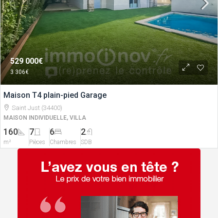
529 000€
3 306€
Maison T4 plain-pied Garage
Saint Just (34400)
MAISON INDIVIDUELLE, VILLA
160
7
6
2
m²
Pièces
Chambres
SDB