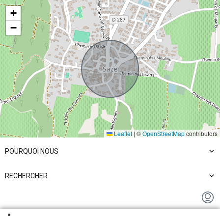
+
−
Du lundi au vendredi
BESOIN DE VENDRE ? APPELEZ-NOUS AU : +33 (0)468415921
VOS BESOINS
NOS SOLUTIONS
Leaflet
|
©
OpenStreetMap
contributors
POURQUOI NOUS
RECHERCHER