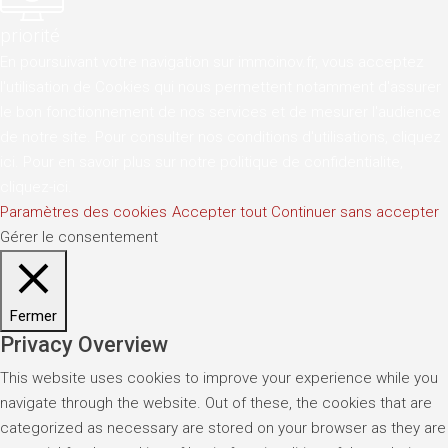
priorité
En poursuivant votre navigation sur immoinov.fr, vous acceptez
l'utilisation de Cookies qui nous permettent notamment d'assurer
le bon fonctionnement de nos services et de mesurer l'audience
de notre site. Pour consulter nos conditions d'utilisations,
cliquez
ici
. Pour en savoir plus sur notre politique de confidentialite,
cliquez-ici
.
Paramètres des cookies
Accepter tout
Continuer sans accepter
Gérer le consentement
Fermer
Privacy Overview
This website uses cookies to improve your experience while you
navigate through the website. Out of these, the cookies that are
categorized as necessary are stored on your browser as they are