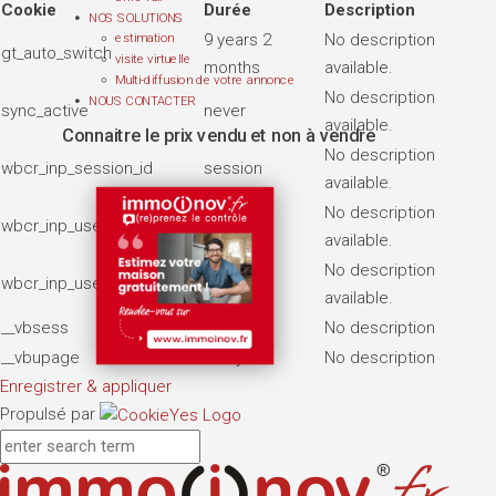
Cookie
Durée
Description
NOS SOLUTIONS
9 years 2
No description
estimation
gt_auto_switch
visite virtuelle
months
available.
Multi-diffusion de votre annonce
No description
NOUS CONTACTER
sync_active
never
available.
Connaitre le prix vendu et non à vendre
No description
wbcr_inp_session_id
session
available.
No description
wbcr_inp_user_page_views
7 days
available.
No description
wbcr_inp_user_visits
2 months
available.
__vbsess
7 days
No description
__vbupage
7 days
No description
Enregistrer & appliquer
Propulsé par