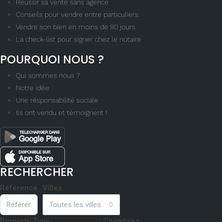
Réussir sa vente sans agence
Conseils pour vendre entre particuliers.
Vendre son bien en moins de 90 jours.
La check-list pour signer chez le notaire
POURQUOI NOUS ?
Qui sommes nous ?
Notre idée
Une résponsabilité sociale
Ils ont vendu et témoignent !
RECHERCHER
Référence
Villes
Toutes les villes
Property Type
Chambres