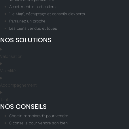
Acheter entre particuliers
"Le Mag", décryptage et conseils d'experts
Parrainez un proche
Les biens vendus et loués
NOS SOLUTIONS
Valorisation
Visibilité
Accompagnement
Tarifs
NOS CONSEILS
Choisir immoinov.fr pour vendre
8 conseils pour vendre son bien