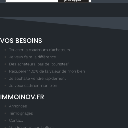
VOS BESOINS
Toucher la maximum d'acheteurs
Je veux faire la différence
Des acheteurs, pas de "touristes"
Récupérer 100% de la valeur de mon bien
Je souhaite vendre rapidement
Je veux estimer mon bien
IMMOINOV.FR
Annonces
Témoignages
Contact
Vendre entre particuliers