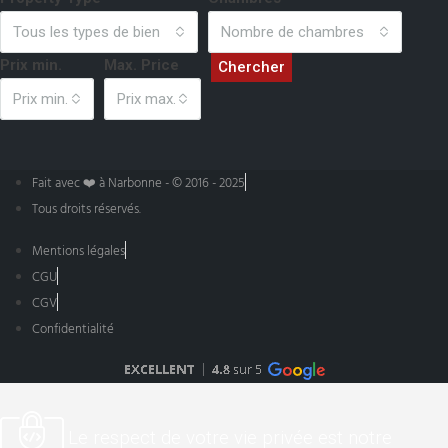
Tous les types de bien
Nombre de chambres
Prix min.
Max. Price
Chercher
Prix min.
Prix max.
Fait avec ❤️ à Narbonne - © 2016 - 2025
Tous droits réservés.
Mentions légales
CGU
CGV
Confidentialité
Le respect de votre vie privée est notre