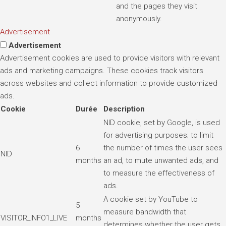
and the pages they visit
anonymously.
Advertisement
Advertisement
Advertisement cookies are used to provide visitors with relevant
ads and marketing campaigns. These cookies track visitors
across websites and collect information to provide customized
ads.
Cookie
Durée
Description
NID cookie, set by Google, is used
for advertising purposes; to limit
6
the number of times the user sees
NID
months
an ad, to mute unwanted ads, and
to measure the effectiveness of
ads.
A cookie set by YouTube to
5
measure bandwidth that
VISITOR_INFO1_LIVE
months
determines whether the user gets