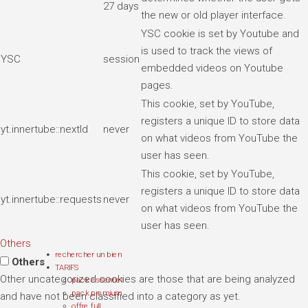
27 days
the new or old player interface.
YSC cookie is set by Youtube and
is used to track the views of
YSC
session
embedded videos on Youtube
pages.
This cookie, set by YouTube,
registers a unique ID to store data
yt.innertube::nextId
never
on what videos from YouTube the
user has seen.
This cookie, set by YouTube,
registers a unique ID to store data
yt.innertube::requests
never
on what videos from YouTube the
user has seen.
Others
rechercher un bien
Others
TARIFS
Other uncategorized cookies are those that are being analyzed
pack essentiel
pack premium
and have not been classified into a category as yet.
offre full