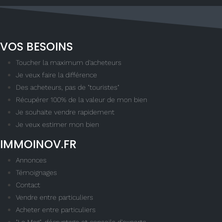
VOS BESOINS
Toucher la maximum d'acheteurs
Je veux faire la différence
Des acheteurs, pas de "touristes"
Récupérer 100% de la valeur de mon bien
Je souhaite vendre rapidement
Je veux estimer mon bien
IMMOINOV.FR
Annonces
Témoignages
Contact
Vendre entre particuliers
Acheter entre particuliers