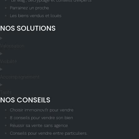
"Le Mag", décryptage et conseils d'experts
Parrainez un proche
Les biens vendus et loués
NOS SOLUTIONS
Valorisation
Visibilité
Accompagnement
Tarifs
NOS CONSEILS
Choisir immoinov.fr pour vendre
8 conseils pour vendre son bien
Réussir sa vente sans agence
Conseils pour vendre entre particuliers.