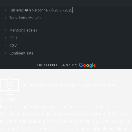
Fait avec ❤️ à Narbonne - © 2016 - 2025
Tous droits réservés.
Mentions légales
CGU
CGV
Confidentialité
Le respect de votre vie privée est notre
priorité
En poursuivant votre navigation sur immoinov.fr, vous acceptez
l'utilisation de Cookies qui nous permettent notamment d'assurer
le bon fonctionnement de nos services et de mesurer l'audience
de notre site. Pour consulter nos conditions d'utilisations,
cliquez