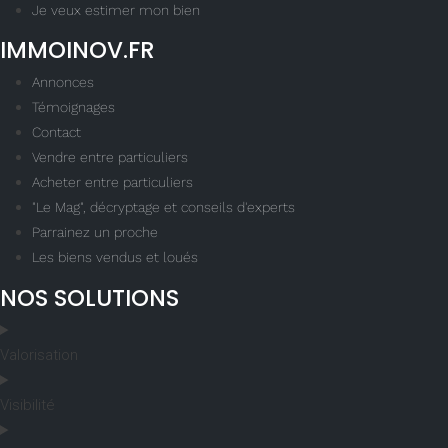
Je veux estimer mon bien
IMMOINOV.FR
Annonces
Témoignages
Contact
Vendre entre particuliers
Acheter entre particuliers
"Le Mag", décryptage et conseils d'experts
Parrainez un proche
Les biens vendus et loués
NOS SOLUTIONS
Valorisation
Visibilité