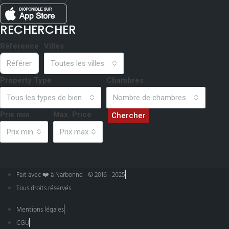
RECHERCHER
Référence
Villes
Toutes les villes
Property Type
Chambres
Tous les types de bien
Nombre de chambres
Prix min.
Max. Price
Chercher
Prix min.
Prix max.
Fait avec ❤️ à Narbonne - © 2016 - 2025
Tous droits réservés.
Mentions légales
CGU