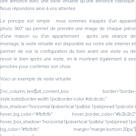
une annonce avec une visite virtuelle qu'une annonce classique.
Nous répondons ainsi à vos attentes
Le principe est simple : nous sommes équipés d'un appareil
photo 360° qui permet de prendre une image de chaque pièce
d'une maison ou d'un appartement : après une séance de
montage, la visite virtuelle est disponible sur notre site internet et
permet de voir la configuration du bien avant une visite ou de
revoir le bien après une visite, en le montrant également à ses
proches pour confirmer son choix.
Voici un exemple de visite virtuelle :
[/vc_column_text][ult_content_box border="border-
style:solid;|border-width:1px;|border-color:#dcdcdc;"
box_shadow="horizontal:0px|vertical:1px|blur:1px|spread:1px|color:
hover_bg_color="#fbfbfb" hover_border_color="#b2b2b2"
hover_box_shadow="horizontal:0px|vertical:1px|blur:1px|spread:1px
bg_color="#fbfbfb" margin="margin-bottom:20px;"]