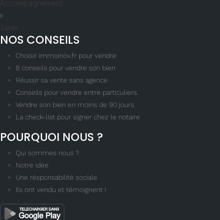
Accompagnement
Tarifs
NOS CONSEILS
Choisir immoinov.fr pour vendre
8 conseils pour vendre son bien
Réussir sa vente sans agence
Conseils pour vendre entre particuliers.
Vendre son bien en moins de 90 jours.
La check-list pour signer chez le notaire
POURQUOI NOUS ?
Qui sommes nous ?
Notre idée
Une résponsabilité sociale
Ils ont vendu et témoignent !