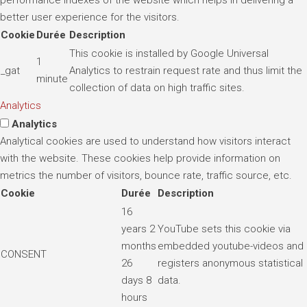
performance indexes of the website which helps in delivering a
better user experience for the visitors.
Cookie
Durée
Description
This cookie is installed by Google Universal
1
_gat
Analytics to restrain request rate and thus limit the
minute
collection of data on high traffic sites.
Analytics
Analytics
Analytical cookies are used to understand how visitors interact
with the website. These cookies help provide information on
metrics the number of visitors, bounce rate, traffic source, etc.
Cookie
Durée
Description
16
years 2
YouTube sets this cookie via
months
embedded youtube-videos and
CONSENT
26
registers anonymous statistical
days 8
data.
hours