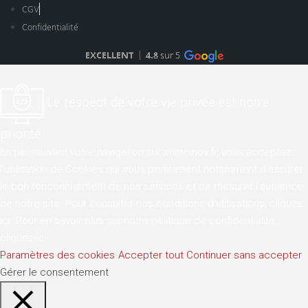
CGV
Confidentialité
Le respect de votre vie privée est notre
priorité
En poursuivant votre navigation sur immoinov.fr, vous acceptez
l'utilisation de Cookies qui nous permettent notamment d'assurer
le bon fonctionnement de nos services et de mesurer l'audience
de notre site. Pour consulter nos conditions d'utilisations,
cliquez
ici
. Pour en savoir plus sur notre politique de confidentialite,
cliquez-ici
.
Paramètres des cookies
Accepter tout
Continuer sans accepter
Gérer le consentement