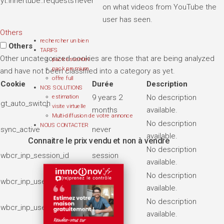
yt.innertube::requests
never
on what videos from YouTube the
user has seen.
Others
rechercher un bien
Others
TARIFS
Other uncategorized cookies are those that are being analyzed
pack essentiel
pack premium
and have not been classified into a category as yet.
offre full
Cookie
Durée
Description
NOS SOLUTIONS
9 years 2
No description
estimation
gt_auto_switch
visite virtuelle
months
available.
Multi-diffusion de votre annonce
No description
NOUS CONTACTER
sync_active
never
available.
Connaitre le prix vendu et non à vendre
No description
wbcr_inp_session_id
session
available.
No description
wbcr_inp_user_page_views
7 days
available.
No description
wbcr_inp_user_visits
2 months
available.