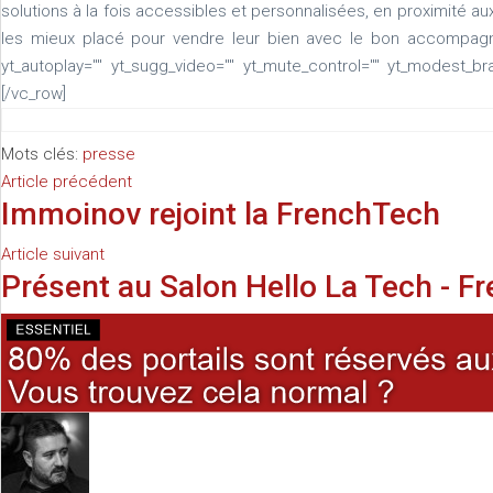
solutions à la fois accessibles et personnalisées, en proximité aux 
les mieux placé pour vendre leur bien avec le bon accompagne
yt_autoplay="" yt_sugg_video="" yt_mute_control="" yt_modest_br
[/vc_row]
Mots clés:
presse
Article précédent
Immoinov rejoint la FrenchTech
Article suivant
Présent au Salon Hello La Tech - 