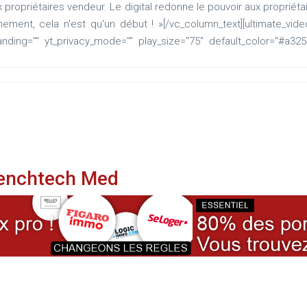
propriétaires vendeur. Le digital redonne le pouvoir aux propriétaire
ment, cela n'est qu'un début ! »[/vc_column_text][ultimate_vi
anding="" yt_privacy_mode="" play_size="75" default_color="#a325
Frenchtech Med