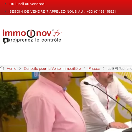
Du lundi au vendredi
BESOIN DE VENDRE ? APPELEZ-NOUS AU : +33 (0)468415921
Home
Conseils pour la Vente Immobilière
Presse
Le BPI Tour c