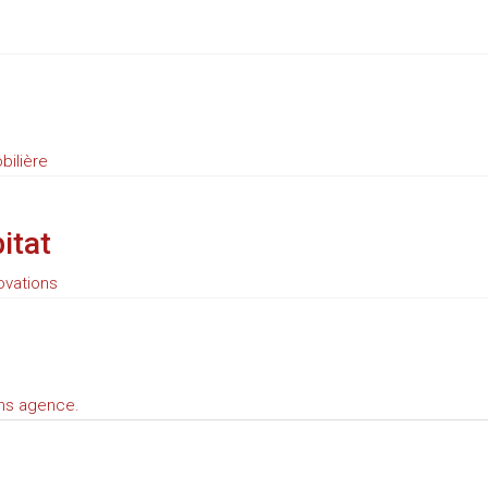
bilière
itat
ovations
ans agence.