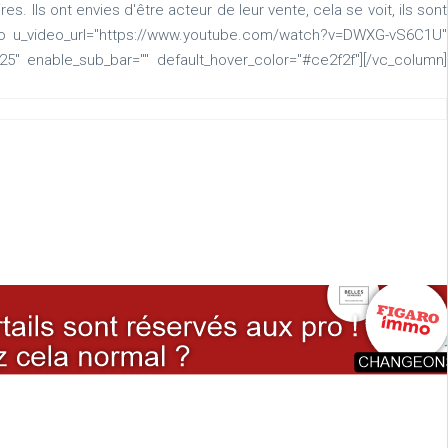
s. Ils ont envies d'être acteur de leur vente, cela se voit, ils sont
deo u_video_url="https://www.youtube.com/watch?v=DWXG-vS6C1U"
25" enable_sub_bar="" default_hover_color="#ce2f2f"][/vc_column]