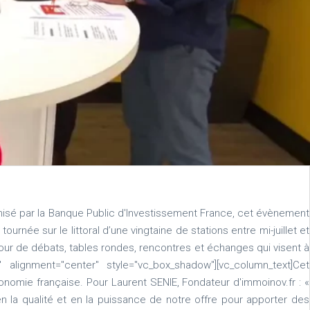
nisé par la Banque Public d'Investissement France, cet évènement
urnée sur le littoral d’une vingtaine de stations entre mi-juillet et
tour de débats, tables rondes, rencontres et échanges qui visent à
" alignment="center" style="vc_box_shadow"][vc_column_text]Cet
nomie française. Pour Laurent SENIE, Fondateur d'immoinov.fr : «
 la qualité et en la puissance de notre offre pour apporter des