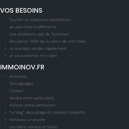
VOS BESOINS
Toucher la maximum d'acheteurs
Je veux faire la différence
Des acheteurs, pas de "touristes"
Récupérer 100% de la valeur de mon bien
Je souhaite vendre rapidement
Je veux estimer mon bien
IMMOINOV.FR
Annonces
Témoignages
Contact
Vendre entre particuliers
Acheter entre particuliers
"Le Mag", décryptage et conseils d'experts
Parrainez un proche
Les biens vendus et loués