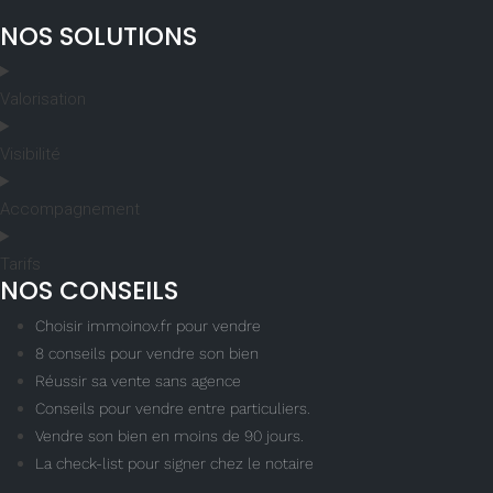
NOS SOLUTIONS
Valorisation
Visibilité
Accompagnement
Tarifs
NOS CONSEILS
Choisir immoinov.fr pour vendre
8 conseils pour vendre son bien
Réussir sa vente sans agence
Conseils pour vendre entre particuliers.
Vendre son bien en moins de 90 jours.
La check-list pour signer chez le notaire