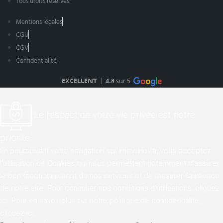
Tous droits réservés.
Mentions légales
CGU
CGV
Confidentialité
Le respect de votre vie privée est notre
priorité
En poursuivant votre navigation sur immoinov.fr, vous acceptez
l'utilisation de Cookies qui nous permettent notamment d'assurer
le bon fonctionnement de nos services et de mesurer l'audience
de notre site. Pour consulter nos conditions d'utilisations,
cliquez
ici
. Pour en savoir plus sur notre politique de confidentialite,
cliquez-ici
.