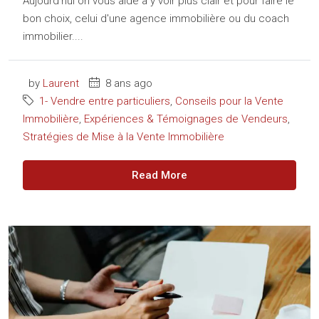
Aujourd’hui on vous aide à y voir plus clair et pour faire le
bon choix, celui d'une agence immobilière ou du coach
immobilier....
by
Laurent
8 ans ago
1- Vendre entre particuliers
,
Conseils pour la Vente
Immobilière
,
Expériences & Témoignages de Vendeurs
,
Stratégies de Mise à la Vente Immobilière
Read More