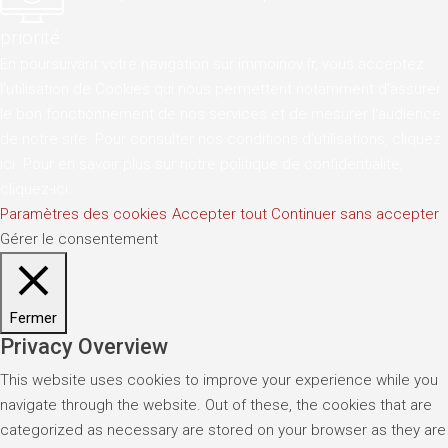
priorité
En poursuivant votre navigation sur immoinov.fr, vous acceptez
l'utilisation de Cookies qui nous permettent notamment d'assurer
le bon fonctionnement de nos services et de mesurer l'audience
de notre site. Pour consulter nos conditions d'utilisations,
cliquez
ici
. Pour en savoir plus sur notre politique de confidentialite,
cliquez-ici
.
Paramètres des cookies
Accepter tout
Continuer sans accepter
Gérer le consentement
Fermer
Privacy Overview
This website uses cookies to improve your experience while you
navigate through the website. Out of these, the cookies that are
categorized as necessary are stored on your browser as they are