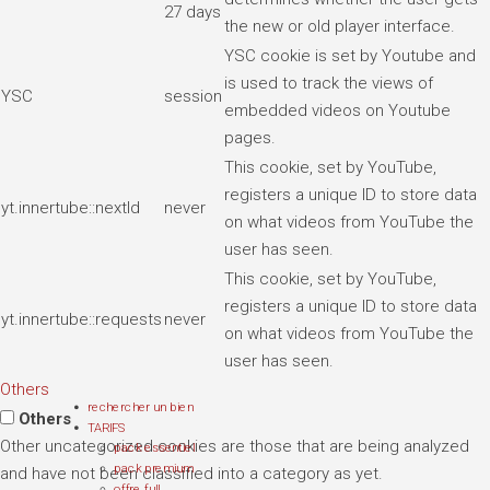
27 days
the new or old player interface.
YSC cookie is set by Youtube and
is used to track the views of
YSC
session
embedded videos on Youtube
pages.
This cookie, set by YouTube,
registers a unique ID to store data
yt.innertube::nextId
never
on what videos from YouTube the
user has seen.
This cookie, set by YouTube,
registers a unique ID to store data
yt.innertube::requests
never
on what videos from YouTube the
user has seen.
Others
rechercher un bien
Others
TARIFS
Other uncategorized cookies are those that are being analyzed
pack essentiel
pack premium
and have not been classified into a category as yet.
offre full