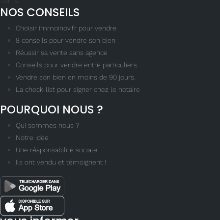
Tarifs
NOS CONSEILS
Choisir immoinov.fr pour vendre
8 conseils pour vendre son bien
Réussir sa vente sans agence
Conseils pour vendre entre particuliers.
Vendre son bien en moins de 90 jours.
La check-list pour signer chez le notaire
POURQUOI NOUS ?
Qui sommes nous ?
Notre idée
Une résponsabilité sociale
Ils ont vendu et témoignent !