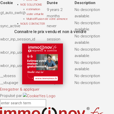
Cookie
Durée
Description
NOS SOLUTIONS
9 years 2
No description
estimation
gt_auto_switch
visite virtuelle
months
available.
Multi-diffusion de votre annonce
No description
NOUS CONTACTER
sync_active
never
available.
Connaitre le prix vendu et non à vendre
No description
wbcr_inp_session_id
session
available.
No description
wbcr_inp_user_page_views
7 days
available.
No description
wbcr_inp_user_visits
2 months
available.
__vbsess
7 days
No description
__vbupage
7 days
No description
Enregistrer & appliquer
Propulsé par