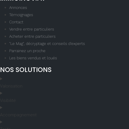
Annonces
Témoignages
Contact
Vendre entre particuliers
Acheter entre particuliers
"Le Mag", décryptage et conseils d'experts
Parrainez un proche
Les biens vendus et loués
NOS SOLUTIONS
Valorisation
Visibilité
Accompagnement