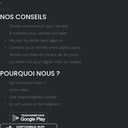
Tarifs
NOS CONSEILS
Choisir immoinov.fr pour vendre
8 conseils pour vendre son bien
Réussir sa vente sans agence
Conseils pour vendre entre particuliers.
Vendre son bien en moins de 90 jours.
La check-list pour signer chez le notaire
POURQUOI NOUS ?
Qui sommes nous ?
Notre idée
Une résponsabilité sociale
Ils ont vendu et témoignent !