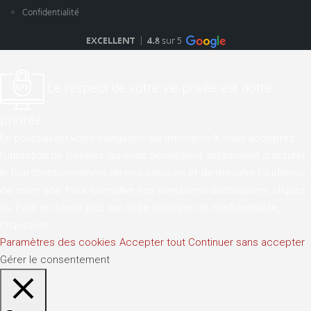
Confidentialité
Le respect de votre vie privée est notre
priorité
En poursuivant votre navigation sur immoinov.fr, vous acceptez
l'utilisation de Cookies qui nous permettent notamment d'assurer
le bon fonctionnement de nos services et de mesurer l'audience
de notre site. Pour consulter nos conditions d'utilisations,
cliquez
ici
. Pour en savoir plus sur notre politique de confidentialite,
cliquez-ici
.
Paramètres des cookies
Accepter tout
Continuer sans accepter
Gérer le consentement