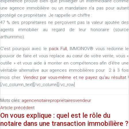
expérience prouve bien que privilégier un intermédiaire comme
une agence immobilière ou un mandataire n'a pas pour autant
protégé ce propriétaire. Je rappelle un chiffre :
47 % des propriétaires ne perçoivent pas la valeur ajoutée des
agents immobilier au regard de leur honoraire (source
arthurimmo).
C'est pourquoi avec le
pack Full
, IMMOINOV® vous redonne le
pouvoir de faire et vous replace au cœur de votre vente, vous «
outille » et vous aide à monter en compétences afin d’être une
véritable alternative aux agences immobilières pour 2 à 3 fois
mois cher.
Vendez par vous-même et ne payez qu'au résultat !
[/vc_column_text][/vc_column][/vc_row]
Mots clés:
agence
notaire
propriétaires
vendeur
Article précédent
On vous explique : quel est le rôle du
notaire dans une transaction immobilière ?