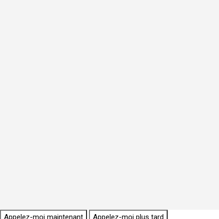
Appelez-moi maintenant
Appelez-moi plus tard