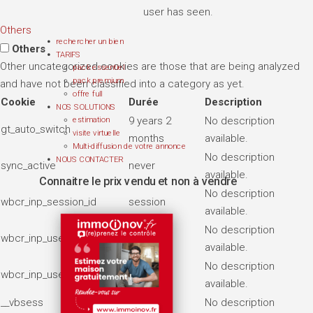
user has seen.
Others
rechercher un bien
Others
TARIFS
Other uncategorized cookies are those that are being analyzed
pack essentiel
pack premium
and have not been classified into a category as yet.
offre full
Cookie
Durée
Description
NOS SOLUTIONS
9 years 2
No description
estimation
gt_auto_switch
visite virtuelle
months
available.
Multi-diffusion de votre annonce
No description
NOUS CONTACTER
sync_active
never
available.
Connaitre le prix vendu et non à vendre
No description
wbcr_inp_session_id
session
available.
No description
wbcr_inp_user_page_views
7 days
available.
No description
wbcr_inp_user_visits
2 months
available.
__vbsess
7 days
No description