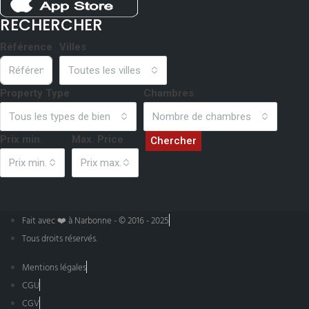
RECHERCHER
Référence
Villes
Toutes les villes
Property Type
Chambres
Tous les types de bien
Nombre de chambres
Prix min.
Max. Price
Chercher
Prix min.
Prix max.
Fait avec ❤️ à Narbonne - © 2016 - 2025
Tous droits réservés.
Mentions légales
CGU
CGV