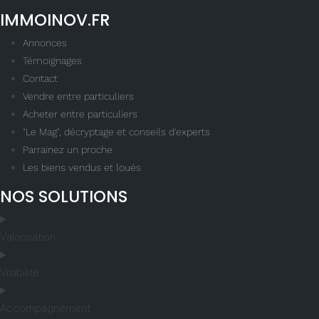
IMMOINOV.FR
Annonces
Témoignages
Contact
Vendre entre particuliers
Acheter entre particuliers
"Le Mag", décryptage et conseils d'experts
Parrainez un proche
Les biens vendus et loués
NOS SOLUTIONS
Valorisation
Visibilité
Accompagnement