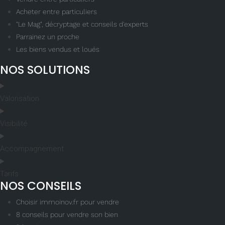
Acheter entre particuliers
"Le Mag", décryptage et conseils d'experts
Parrainez un proche
Les biens vendus et loués
NOS SOLUTIONS
Valorisation
Visibilité
Accompagnement
Tarifs
NOS CONSEILS
Choisir immoinov.fr pour vendre
8 conseils pour vendre son bien