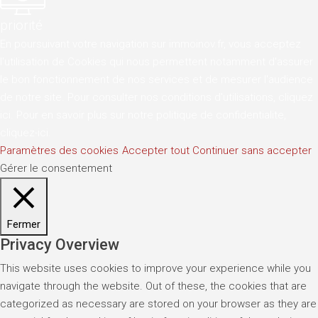
priorité
En poursuivant votre navigation sur immoinov.fr, vous acceptez
l'utilisation de Cookies qui nous permettent notamment d'assurer
le bon fonctionnement de nos services et de mesurer l'audience
de notre site. Pour consulter nos conditions d'utilisations,
cliquez
ici
. Pour en savoir plus sur notre politique de confidentialite,
cliquez-ici
.
Paramètres des cookies
Accepter tout
Continuer sans accepter
Gérer le consentement
Fermer
Privacy Overview
This website uses cookies to improve your experience while you
navigate through the website. Out of these, the cookies that are
categorized as necessary are stored on your browser as they are