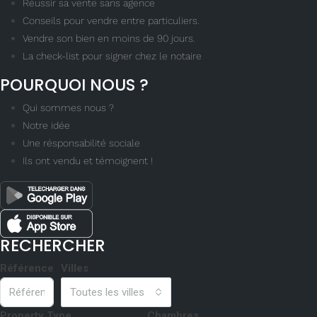
Réussir sa vente sans agence
Conseils pour vendre entre particuliers.
Vendre son bien en moins de 90 jours.
La check-list pour signer chez le notaire
POURQUOI NOUS ?
Qui sommes nous ?
Notre idée
Une résponsabilité sociale
Ils ont vendu et témoignent !
RECHERCHER
Référence
Villes
Toutes les villes
Property Type
Chambres