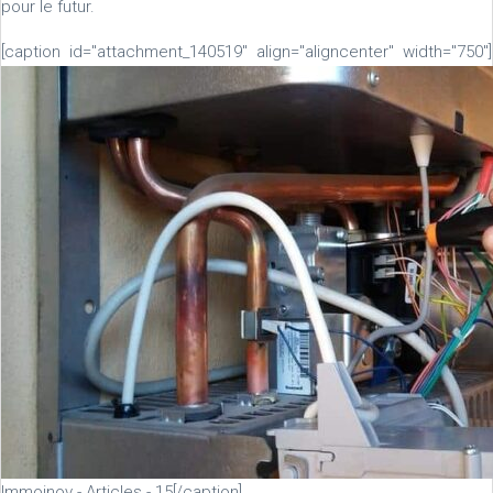
pour le futur.
[caption id="attachment_140519" align="aligncenter" width="750"]
Immoinov - Articles - 15[/caption]