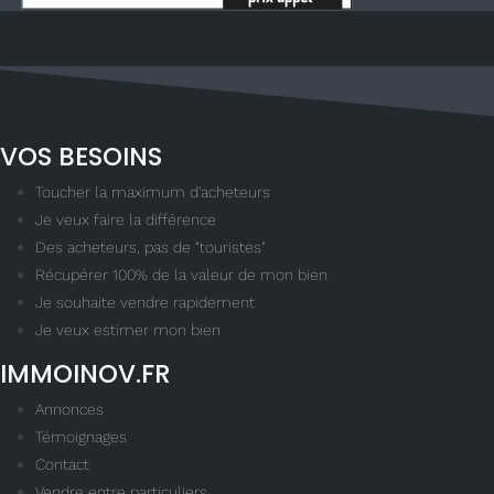
VOS BESOINS
Toucher la maximum d'acheteurs
Je veux faire la différence
Des acheteurs, pas de "touristes"
Récupérer 100% de la valeur de mon bien
Je souhaite vendre rapidement
Je veux estimer mon bien
IMMOINOV.FR
Annonces
Témoignages
Contact
Vendre entre particuliers