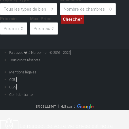
Tous les types de bien
Nombre de chambres
Prix min.
Max. Price
Chercher
Prix min.
Prix max.
Fait avec ❤️ à Narbonne - © 2016 - 2025
Tous droits réservés.
Mentions légales
CGU
CGV
Confidentialité
Le respect de votre vie privée est notre