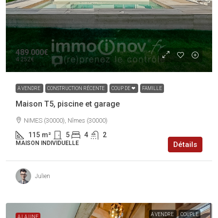
489 000€
4 252€
A VENDRE
CONSTRUCTION RÉCENTE
COUP DE ❤
FAMILLE
Maison T5, piscine et garage
NIMES (30000), Nîmes (30000)
115
m²
5
4
2
MAISON INDIVIDUELLE
Détails
Julien
A VENDRE
COUPLE
A LA UNE