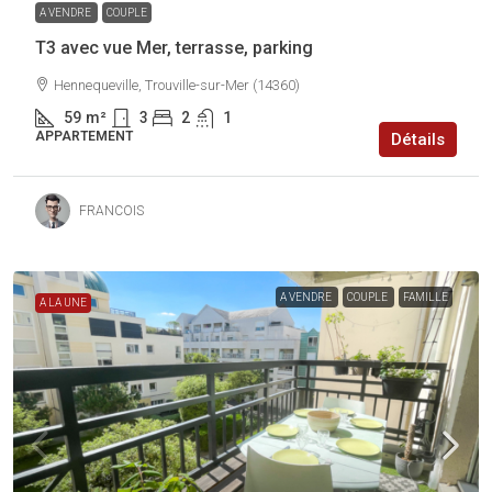
A VENDRE
COUPLE
T3 avec vue Mer, terrasse, parking
Hennequeville, Trouville-sur-Mer (14360)
59
m²
3
2
1
APPARTEMENT
Détails
FRANCOIS
A VENDRE
COUPLE
FAMILLE
A LA UNE