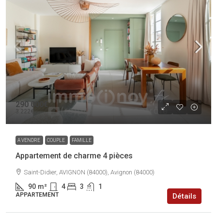
290 000€
3 222€
A VENDRE
COUPLE
FAMILLE
Appartement de charme 4 pièces
Saint-Didier, AVIGNON (84000), Avignon (84000)
90
m²
4
3
1
APPARTEMENT
Détails