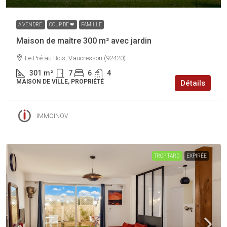
A VENDRE
COUP DE ❤
FAMILLE
Maison de maître 300 m² avec jardin
Le Pré au Bois, Vaucresson (92420)
301
m²
7
6
4
MAISON DE VILLE, PROPRIÉTÉ
Détails
IMMOINOV
TROP TARD
EXPIRÉE