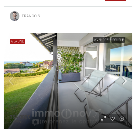
FRANCOIS
A VENDRE
COUPLE
A LA UNE
354 000€
6 000€