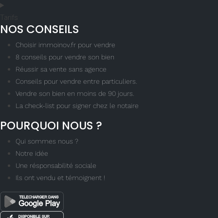
Tarifs
NOS CONSEILS
Choisir immoinov.fr pour vendre
8 conseils pour vendre son bien
Réussir sa vente sans agence
Conseils pour vendre entre particuliers.
Vendre son bien en moins de 90 jours.
La check-list pour signer chez le notaire
POURQUOI NOUS ?
Qui sommes nous ?
Notre idée
Une résponsabilité sociale
Ils ont vendu et témoignent !