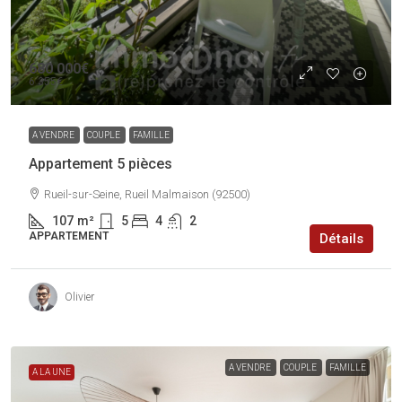
680 000€
6 355€
A VENDRE
COUPLE
FAMILLE
Appartement 5 pièces
Rueil-sur-Seine, Rueil Malmaison (92500)
107
m²
5
4
2
APPARTEMENT
Détails
Olivier
A VENDRE
COUPLE
FAMILLE
A LA UNE