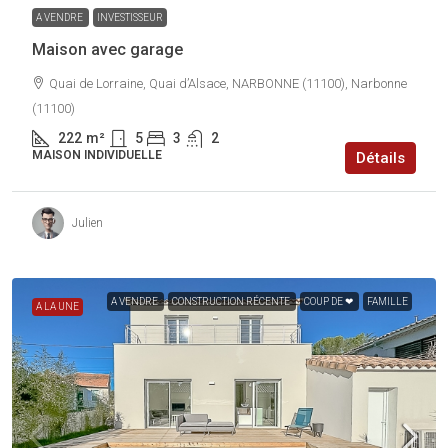
A VENDRE
INVESTISSEUR
Maison avec garage
Quai de Lorraine, Quai d’Alsace, NARBONNE (11100), Narbonne
(11100)
222
m²
5
3
2
MAISON INDIVIDUELLE
Détails
Julien
A VENDRE
CONSTRUCTION RÉCENTE
COUP DE ❤
FAMILLE
A LA UNE