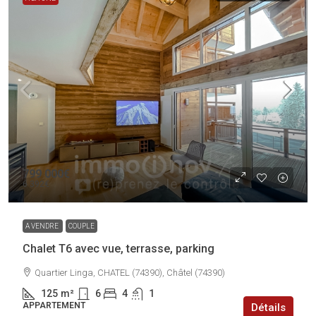
799 000€
6 392€
A VENDRE
COUPLE
Chalet T6 avec vue, terrasse, parking
Quartier Linga, CHATEL (74390), Châtel (74390)
125
m²
6
4
1
APPARTEMENT
Détails