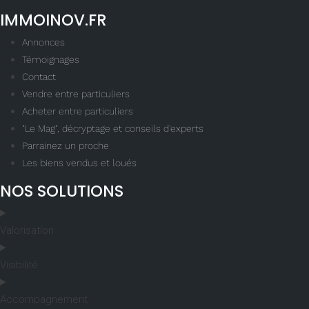
IMMOINOV.FR
Annonces
Témoignages
Contact
Vendre entre particuliers
Acheter entre particuliers
"Le Mag", décryptage et conseils d'experts
Parrainez un proche
Les biens vendus et loués
NOS SOLUTIONS
Valorisation
Visibilité
Accompagnement