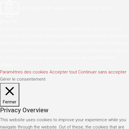
Le respect de votre vie privée est notre
priorité
En poursuivant votre navigation sur immoinov.fr, vous acceptez
l'utilisation de Cookies qui nous permettent notamment d'assurer
le bon fonctionnement de nos services et de mesurer l'audience
de notre site. Pour consulter nos conditions d'utilisations,
cliquez
ici
. Pour en savoir plus sur notre politique de confidentialite,
cliquez-ici
.
Paramètres des cookies
Accepter tout
Continuer sans accepter
Gérer le consentement
Fermer
Privacy Overview
This website uses cookies to improve your experience while you
navigate through the website. Out of these, the cookies that are