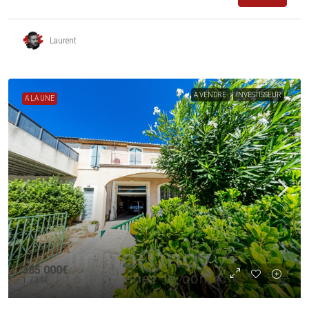
Laurent
A VENDRE
INVESTISSEUR
A LA UNE
385 000€
1 734€