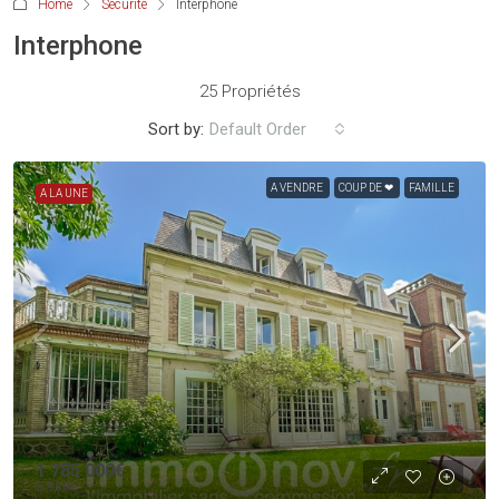
Home
Sécurité
Interphone
Interphone
25 Propriétés
Sort by:
Default Order
A VENDRE
COUP DE ❤
FAMILLE
A LA UNE
1 785 000€
5 930€