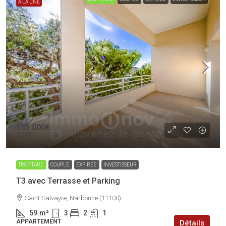
A LA UNE
135 000€
2 288€
TROP TARD
COUPLE
EXPIRÉE
INVESTISSEUR
T3 avec Terrasse et Parking
Saint Salvayre, Narbonne (11100)
59
m²
3
2
1
APPARTEMENT
Détails