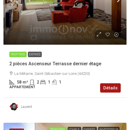
215 000€
3 707€
TROP TARD
EXPIRÉE
2 pièces Ascenseur Terrasse dernier étage
La Métairie, Saint-Sébastien-sur-Loire (44230)
58
m²
2
1
1
APPARTEMENT
Détails
Laurent
TROP TARD
COUPLE
EXPIRÉE
INVESTISSEUR